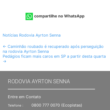
compartilhe no WhatsApp
Notícias Rodovia Ayrton Senna
Post
←
Caminhão roubado é recuperado após perseguição
na rodovia Ayrton Senna
navigation
Pedágios ficam mais caros em SP a partir desta quarta
→
RODOVIA AYRTON SENNA
Entre em Contato
0800 777 0070
(Ecopistas)
Telefone :