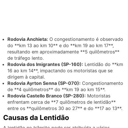
Rodovia Anchieta:
O congestionamento é observado
do **km 13 ao km 10** e do **km 19 ao km 17**,
resultando em aproximadamente **5 quilômetros**
de tráfego lento.
Rodovia dos Imigrantes (SP-160):
Lentidão do **km
16 ao km 14**, impactando os motoristas que se
dirigem à capital.
Rodovia Ayrton Senna (SP-070):
Congestionamento
de **4 quilômetros** do **km 19 ao km 15**.
Rodovia Castello Branco (SP-280):
Motoristas
enfrentam cerca de **7 quilômetros de lentidão**
entre os **quilômetros 30 ao 27** e do **17 ao 13**.
Causas da Lentidão
A lentidão no trânsito pode ser atribuída a vários