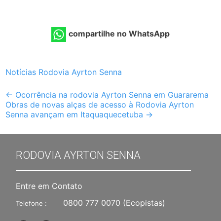
compartilhe no WhatsApp
Notícias Rodovia Ayrton Senna
Post
←
Ocorrência na rodovia Ayrton Senna em Guararema
Obras de novas alças de acesso à Rodovia Ayrton
navigation
Senna avançam em Itaquaquecetuba
→
RODOVIA AYRTON SENNA
Entre em Contato
0800 777 0070
(Ecopistas)
Telefone :